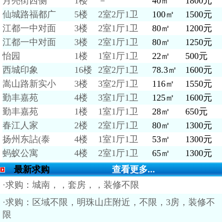
月亮街西侧
1楼
－
40㎡
1800元
仙城路福都广
5楼
2室2厅1卫
100㎡
1500元
江都一中对面
3楼
2室1厅1卫
80㎡
1200元
江都一中对面
3楼
2室1厅1卫
80㎡
1250元
怡园
1楼
1室1厅1卫
22㎡
500元
西城印象
16楼
2室2厅1卫
78.3㎡
1600元
嵩山路新实小
3楼
3室2厅1卫
116㎡
1550元
勤丰嘉苑
4楼
3室1厅1卫
125㎡
1600元
勤丰嘉苑
1楼
1室1厅1卫
28㎡
650元
春江人家
2楼
2室1厅1卫
80㎡
1300元
扬州东詀(泰
4楼
1室1厅1卫
53㎡
1300元
蚂蚁公寓
4楼
2室1厅1卫
65㎡
1300元
最新求购
查看更多...
·求购：城南，，套房，，装修不限
·求购：区域不限，明珠山庄附近，不限，3房，装修不
限