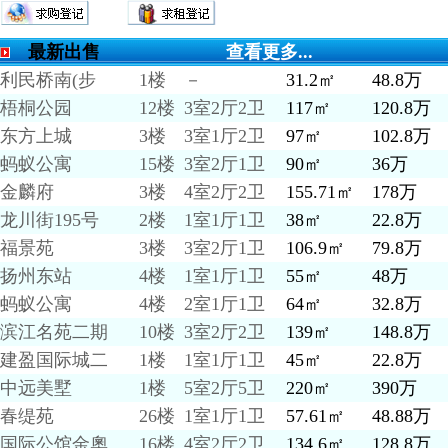
最新出售
查看更多...
利民桥南(步
1楼
－
31.2㎡
48.8万
梧桐公园
12楼
3室2厅2卫
117㎡
120.8万
东方上城
3楼
3室1厅2卫
97㎡
102.8万
蚂蚁公寓
15楼
3室2厅1卫
90㎡
36万
金麟府
3楼
4室2厅2卫
155.71㎡
178万
龙川街195号
2楼
1室1厅1卫
38㎡
22.8万
福景苑
3楼
3室2厅1卫
106.9㎡
79.8万
扬州东站
4楼
1室1厅1卫
55㎡
48万
蚂蚁公寓
4楼
2室1厅1卫
64㎡
32.8万
滨江名苑二期
10楼
3室2厅2卫
139㎡
148.8万
建盈国际城二
1楼
1室1厅1卫
45㎡
22.8万
中远美墅
1楼
5室2厅5卫
220㎡
390万
春缇苑
26楼
1室1厅1卫
57.61㎡
48.88万
国际公馆金奧
16楼
4室2厅2卫
134.6㎡
128.8万