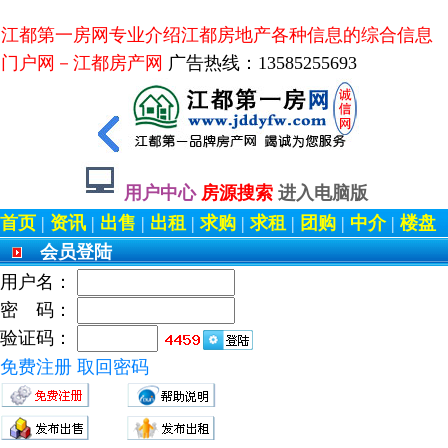
江都第一房网专业介绍江都房地产各种信息的综合信息
门户网－江都房产网
广告热线：13585255693
用户中心
房源搜索
进入电脑版
首页
|
资讯
|
出售
|
出租
|
求购
|
求租
|
团购
|
中介
|
楼盘
会员登陆
用户名：
密 码：
验证码：
免费注册
取回密码