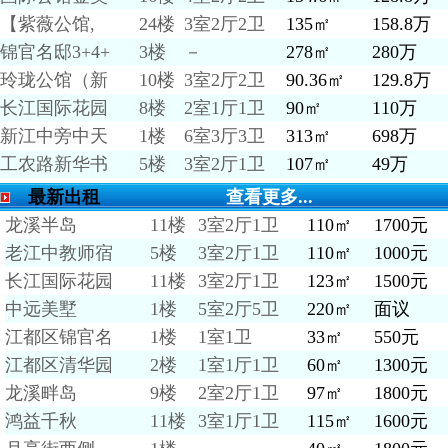
【紫薇公馆,
24楼
3室2厅2卫
135㎡
158.8万
锦官名邸3+4+
3楼
－
278㎡
280万
玲珑公馆（新
10楼
3室2厅2卫
90.36㎡
129.8万
长江国际花园
8楼
2室1厅1卫
90㎡
110万
新江中旁中天
1楼
6室3厅3卫
313㎡
698万
工农路新华书
5楼
3室2厅1卫
107㎡
49万
最新出租
查看更多...
龙溪半岛
11楼
3室2厅1卫
110㎡
1700元
老江中教师宿
5楼
3室2厅1卫
110㎡
1000元
长江国际花园
11楼
3室2厅1卫
123㎡
1500元
中远美墅
1楼
5室2厅5卫
220㎡
面议
江都区锦官名
1楼
1室1卫
33㎡
550元
江都区清华园
2楼
1室1厅1卫
60㎡
1300元
龙溪畔岛
9楼
2室2厅1卫
97㎡
1800元
鸿益千秋
11楼
3室1厅1卫
115㎡
1600元