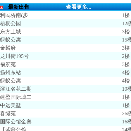
最新出售
查看更多...
利民桥南(步
1楼
梧桐公园
12
东方上城
3楼
蚂蚁公寓
15
金麟府
3楼
龙川街195号
2楼
福景苑
3楼
扬州东站
4楼
蚂蚁公寓
4楼
滨江名苑二期
10
建盈国际城二
1楼
中远美墅
1楼
春缇苑
26
国际公馆金奧
16
【紫薇公馆,
24