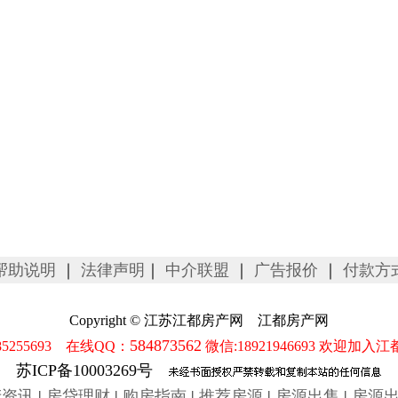
帮助说明
｜
法律声明
｜
中介联盟
｜
广告报价
｜
付款方
Copyright © 江苏江都房产网 江都房产网
584873562
5255693 在线QQ：
微信:18921946693 欢迎加入江
苏ICP备10003269号
产资讯
|
房贷理财
|
购房指南
|
推荐房源
|
房源出售
|
房源