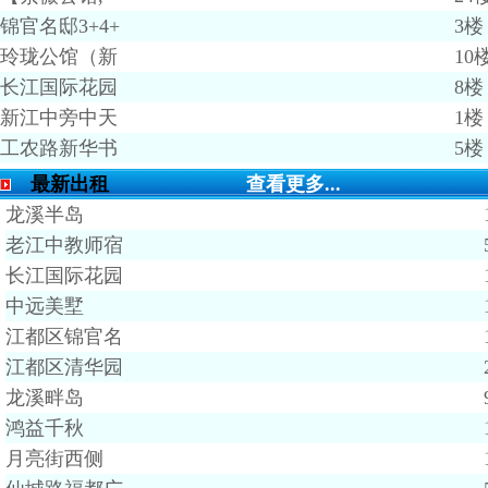
锦官名邸3+4+
3楼
玲珑公馆（新
10
长江国际花园
8楼
新江中旁中天
1楼
工农路新华书
5楼
最新出租
查看更多...
龙溪半岛
老江中教师宿
长江国际花园
中远美墅
江都区锦官名
江都区清华园
龙溪畔岛
鸿益千秋
月亮街西侧