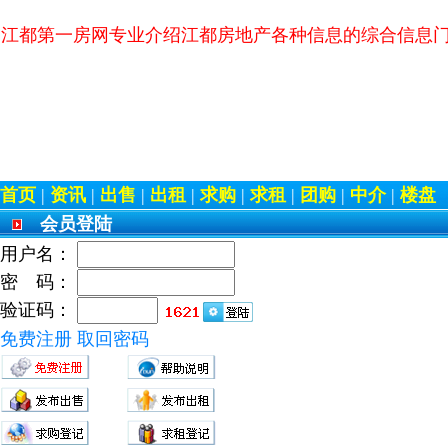
江都第一房网专业介绍江都房地产各种信息的综合信息
首页
|
资讯
|
出售
|
出租
|
求购
|
求租
|
团购
|
中介
|
楼盘
会员登陆
用户名：
密 码：
验证码：
免费注册
取回密码