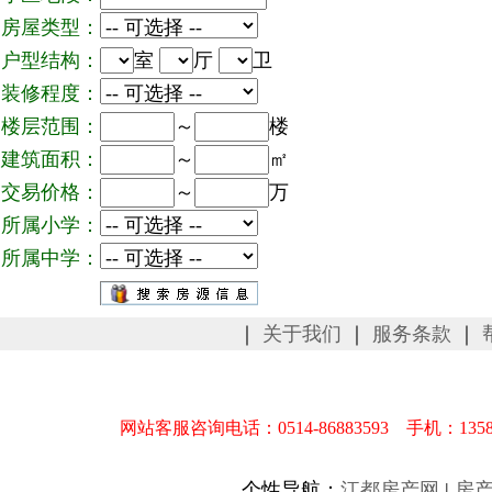
房屋类型：
户型结构：
室
厅
卫
装修程度：
楼层范围：
～
楼
建筑面积：
～
㎡
交易价格：
～
万
所属小学：
所属中学：
｜
关于我们
｜
服务条款
｜
网站客服咨询电话：0514-86883593 手机：1358
个性导航：
江都房产网
|
房