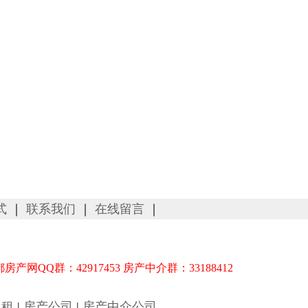
式
｜
联系我们
｜
在线留言
｜
都房产网QQ群：42917453 房产中介群：33188412
出租
|
房产公司
|
房产中介公司