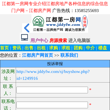
江都第一房网专业介绍江都房地产各种信息的综合信息
门户网－江都房产网
广告热线：13585255693
用户中心
房源搜索
进入电脑版
首页
|
资讯
|
出售
|
出租
|
求购
|
求租
|
团购
|
中介
|
楼盘
您的位置：
江都房产网首页
>>
联系我们
投诉举报
涉及网
http://www.jddyfw.com/sj/buyshow.php?
址：
id=1249916
联 系
*
人：
联系电
*
话：