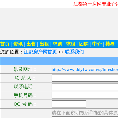
江都第一房网专业介
首页
|
资讯
|
出售
|
出租
|
求购
|
求租
|
团购
|
中介
|
楼盘
您的位置：
江都房产网首页
>>
联系我们
涉及网址：
http://www.jddyfw.com/sj/hiresh
联 系 人：
联系电话：
手机号码：
QQ 号 码：
请在下面说明投诉举报的具体原