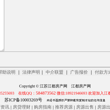
帮助说明
｜
法律声明
｜
中介联盟
｜
广告报价
｜
付款方
Copyright © 江苏江都房产网 江都房产网
584873562
5255693 在线QQ：
微信:18921946693 欢迎加入江
苏ICP备10003269号
产资讯
|
房贷理财
|
购房指南
|
推荐房源
|
房源出售
|
房源